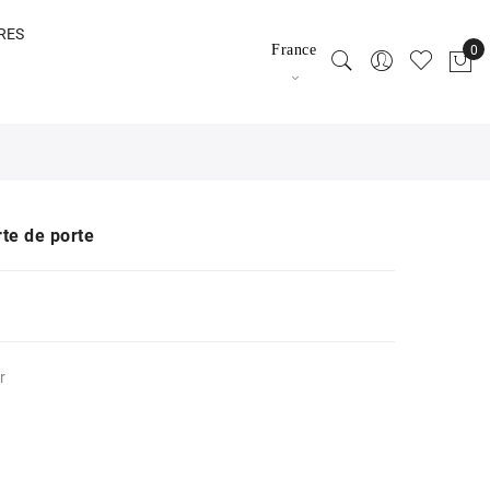
RES
France
e de porte
r