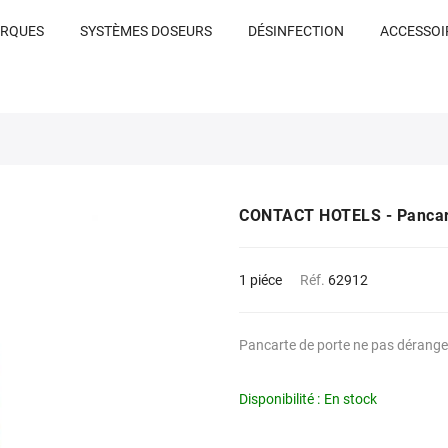
RQUES
SYSTÈMES DOSEURS
DÉSINFECTION
ACCESSOI
CONTACT HOTELS - Pancart
1 piéce
Réf.
62912
Pancarte de porte ne pas dérange
Disponibilité :
En stock