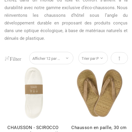
Entrez dans un monde où luxe et confort s’allient à la
durabilité avec notre gamme exclusive d’éco-chaussons. Nous
réinventons les chaussons d’hôtel sous l’angle du
développement durable en proposant des produits conçus
dans une optique écologique, à base de matériaux naturels et
dénués de plastique.
Filter
Par ord
CHAUSSON - SCIROCCO
Chausson en paille, 30 cm